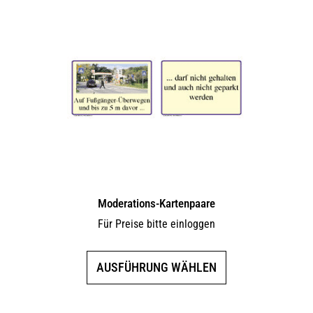
Moderations-Kartenpaare
Für Preise bitte einloggen
Dieses
AUSFÜHRUNG WÄHLEN
Produkt
weist