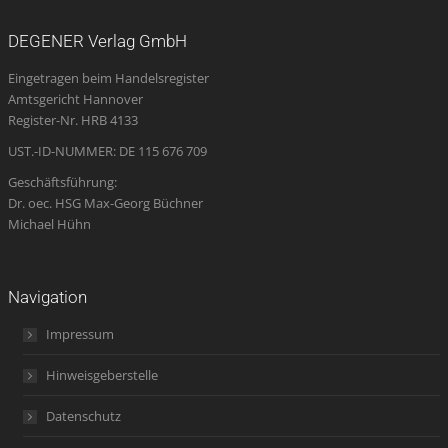
page
page
page
Mail
page
opens
opens
opens
page
opens
DEGENER Verlag GmbH
in
in
in
opens
in
Eingetragen beim Handelsregister
new
new
new
in
new
Amtsgericht Hannover
window
window
window
new
window
Register-Nr. HRB 4133
window
UST.-ID-NUMMER: DE 115 676 709
Geschäftsführung:
Dr. oec. HSG Max-Georg Büchner
Michael Hühn
Navigation
Impressum
Hinweisgeberstelle
Datenschutz