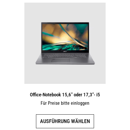
mehrere
Varianten
auf.
Die
Optionen
können
auf
der
Produktseite
gewählt
werden
Office-Notebook 15,6″ oder 17,3″- i5
Für Preise bitte einloggen
Dieses
AUSFÜHRUNG WÄHLEN
Produkt