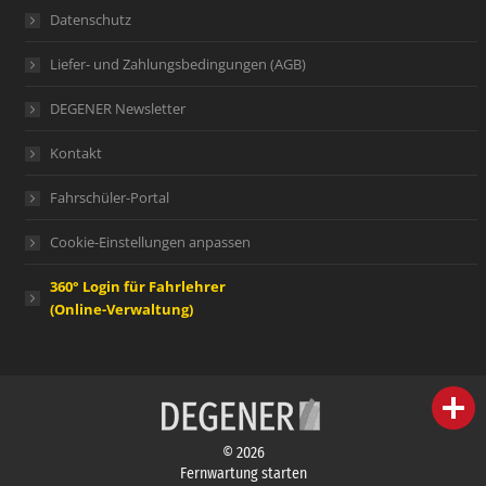
Datenschutz
Liefer- und Zahlungsbedingungen (AGB)
DEGENER Newsletter
Kontakt
Fahrschüler-Portal
Cookie-Einstellungen anpassen
360° Login für Fahrlehrer
(Online-Verwaltung)
person
IHR FACHBERATER
© 2026
campaign
WERBEMATERIAL
Fernwartung starten