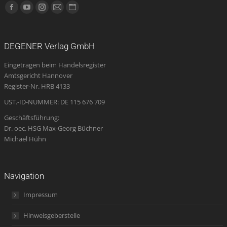
Finden Sie uns auf:
Facebook
YouTube
Instagram
E-
Website
page
page
page
Mail
page
opens
opens
opens
page
opens
DEGENER Verlag GmbH
in
in
in
opens
in
Eingetragen beim Handelsregister
new
new
new
in
new
Amtsgericht Hannover
window
window
window
new
window
Register-Nr. HRB 4133
window
UST.-ID-NUMMER: DE 115 676 709
Geschäftsführung:
Dr. oec. HSG Max-Georg Büchner
Michael Hühn
Navigation
Impressum
Hinweisgeberstelle