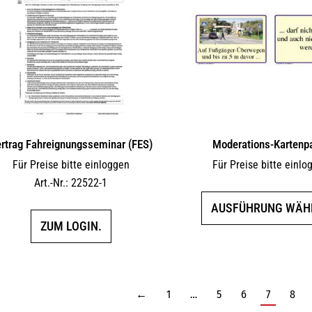
rtrag Fahreignungsseminar (FES)
Moderations-Kartenp
Für Preise bitte einloggen
Für Preise bitte einlo
Art.-Nr.: 22522-1
AUSFÜHRUNG WÄH
ZUM LOGIN.
←
1
…
5
6
7
8