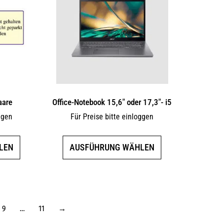
aare
Office-Notebook 15,6″ oder 17,3″- i5
ggen
Für Preise bitte einloggen
Dieses
Dieses
LEN
AUSFÜHRUNG WÄHLEN
Produkt
Produkt
weist
weist
mehrere
mehrere
Varianten
Varianten
auf.
auf.
9
…
11
→
Die
Die