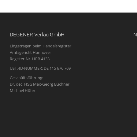
DEGENER Verlag GmbH
N
Eingetragen beim Handelsregister
Amtsgericht Hannover
Register-Nr. HRB 4133
UST.-ID-NUMMER: DE 115 676 709
Geschäftsführung:
Dr. oec. HSG Max-Georg Büchner
Michael Hühn