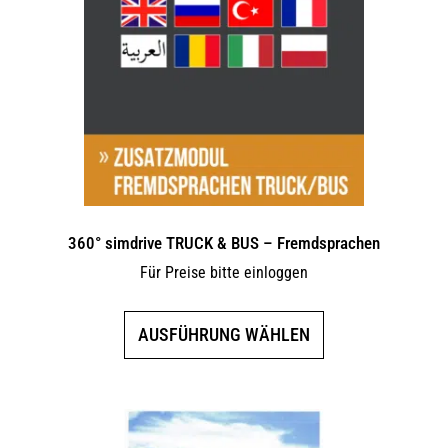
Optionen
können
auf
der
Produktseite
gewählt
werden
360° simdrive TRUCK & BUS – Fremdsprachen
Für Preise bitte einloggen
Dieses
AUSFÜHRUNG WÄHLEN
Produkt
weist
mehrere
Varianten