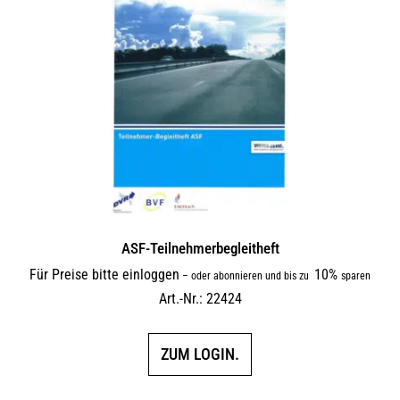
auf.
Die
Optionen
können
auf
der
Produktseite
gewählt
werden
ASF-Teilnehmerbegleitheft
Für Preise bitte einloggen
10%
–
oder abonnieren und bis zu
sparen
Art.-Nr.: 22424
ZUM LOGIN.