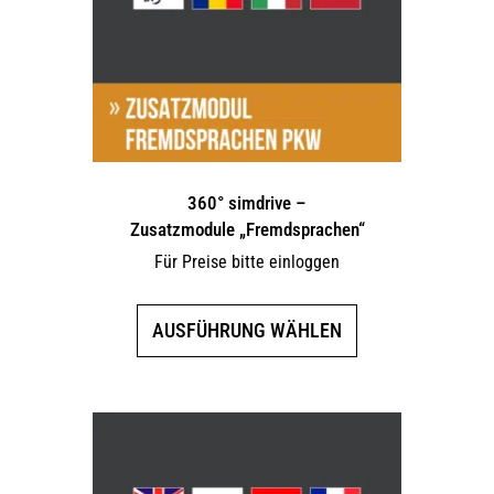
360° simdrive –
Zusatzmodule „Fremdsprachen“
Für Preise bitte einloggen
Dieses
AUSFÜHRUNG WÄHLEN
Produkt
weist
mehrere
Varianten
auf.
Die