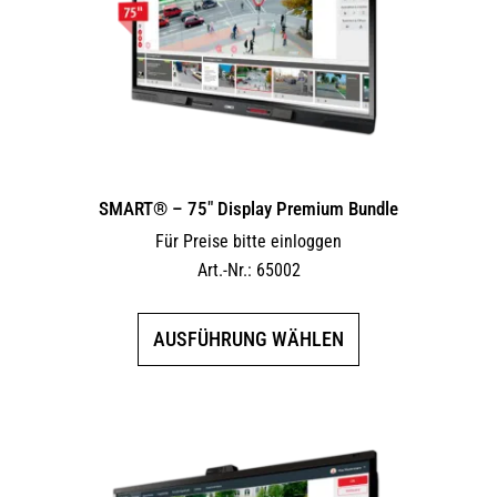
auf
der
Produktseite
gewählt
werden
SMART® – 75″ Display Premium Bundle
Für Preise bitte einloggen
Art.-Nr.: 65002
Dieses
AUSFÜHRUNG WÄHLEN
Produkt
weist
mehrere
Varianten
auf.