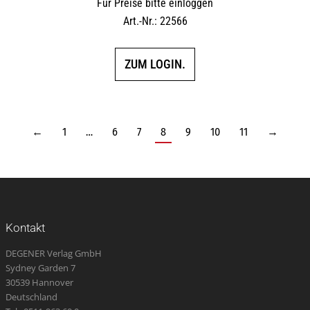
Für Preise bitte einloggen
Art.-Nr.: 22566
ZUM LOGIN.
←
1
…
6
7
8
9
10
11
→
Kontakt
DEGENER Verlag GmbH
Sydney Garden 7
30539 Hannover
Deutschland