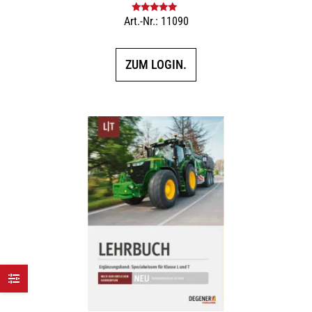
Art.-Nr.: 11090
Bewertet mit
5.00
von 5
ZUM LOGIN.