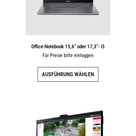
Office-Notebook 15,6″ oder 17,3″- i5
Für Preise bitte einloggen
Dieses
AUSFÜHRUNG WÄHLEN
Produkt
weist
mehrere
Varianten
auf.
Die
Optionen
können