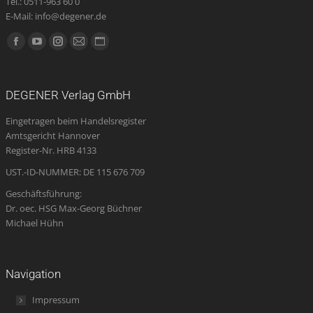
Tel.: 0511-963 60 0
E-Mail: info@degener.de
Finden Sie uns auf:
Facebook
YouTube
Instagram
E-
Website
page
page
page
Mail
page
opens
opens
opens
page
opens
DEGENER Verlag GmbH
in
in
in
opens
in
Eingetragen beim Handelsregister
new
new
new
in
new
Amtsgericht Hannover
window
window
window
new
window
Register-Nr. HRB 4133
window
UST.-ID-NUMMER: DE 115 676 709
Geschäftsführung:
Dr. oec. HSG Max-Georg Büchner
Michael Hühn
Navigation
Impressum