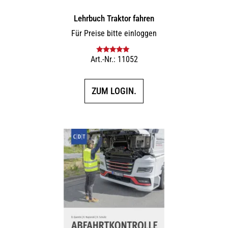
Lehrbuch Traktor fahren
Für Preise bitte einloggen
Art.-Nr.: 11052
Bewertet mit
5.00
von 5
ZUM LOGIN.