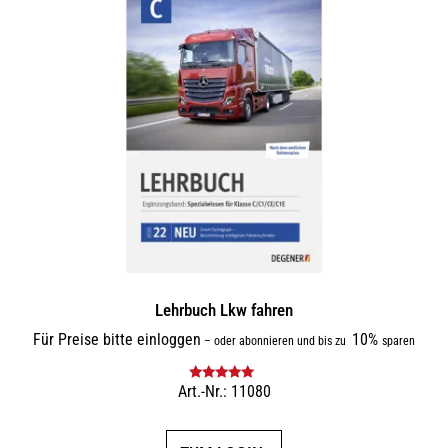
Varianten
auf.
Die
Optionen
können
auf
der
Produktseite
gewählt
werden
Lehrbuch Lkw fahren
Für Preise bitte einloggen
10%
–
oder abonnieren und bis zu
sparen
Art.-Nr.: 11080
Bewertet mit
5.00
von 5