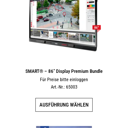
Die
Optionen
können
auf
der
Produktseite
gewählt
werden
SMART® – 86″ Display Premium Bundle
Für Preise bitte einloggen
Art.-Nr.: 65003
Dieses
AUSFÜHRUNG WÄHLEN
Produkt
weist
mehrere