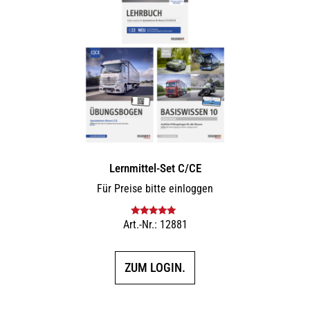
Lernmittel-Set C/CE
Für Preise bitte einloggen
Art.-Nr.: 12881
Bewertet mit
5.00
von 5
ZUM LOGIN.