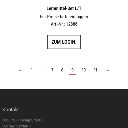
Lernmittel-Set L/T
Für Preise bitte einloggen
Art.-Nr.: 12886
ZUM LOGIN.
←
1
…
7
8
9
10
11
→
Kontakt
DEGENER Verlag GmbH
Sydney Garden 7