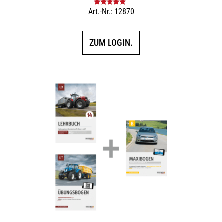
Art.-Nr.: 12870
Bewertet mit
5.00
von 5
ZUM LOGIN.