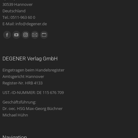
30539 Hannover
Deutschland
Tel.: 0511-963 60 0
E-Mail: info@degener.de
Finden Sie uns auf:
Facebook
YouTube
Instagram
E-
Website
page
page
page
Mail
page
opens
opens
opens
page
opens
DEGENER Verlag GmbH
in
in
in
opens
in
Eingetragen beim Handelsregister
new
new
new
in
new
Amtsgericht Hannover
window
window
window
new
window
Register-Nr. HRB 4133
window
UST.-ID-NUMMER: DE 115 676 709
Geschäftsführung:
Dr. oec. HSG Max-Georg Büchner
Michael Hühn
Navigation