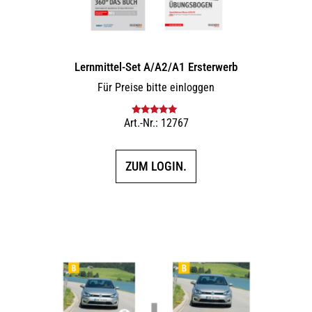
Lernmittel-Set A/A2/A1 Ersterwerb
Für Preise bitte einloggen
Art.-Nr.: 12767
Bewertet mit
5.00
von 5
ZUM LOGIN.