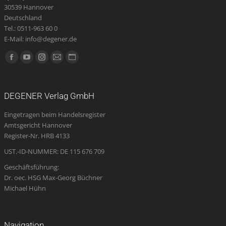
30539 Hannover
Deutschland
Tel.: 0511-963 60 0
E-Mail: info@degener.de
Finden Sie uns auf:
Facebook
YouTube
Instagram
E-
Website
page
page
page
Mail
page
opens
opens
opens
page
opens
DEGENER Verlag GmbH
in
in
in
opens
in
Eingetragen beim Handelsregister
new
new
new
in
new
Amtsgericht Hannover
window
window
window
new
window
Register-Nr. HRB 4133
window
UST.-ID-NUMMER: DE 115 676 709
Geschäftsführung:
Dr. oec. HSG Max-Georg Büchner
Michael Hühn
Navigation