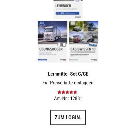
Lernmittel-Set C/CE
Für Preise bitte einloggen
Art.-Nr.: 12881
Bewertet mit
5.00
von 5
ZUM LOGIN.