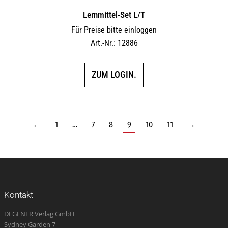
Lernmittel-Set L/T
Für Preise bitte einloggen
Art.-Nr.: 12886
ZUM LOGIN.
←
1
…
7
8
9
10
11
→
Kontakt
DEGENER Verlag GmbH
Sydney Garden 7