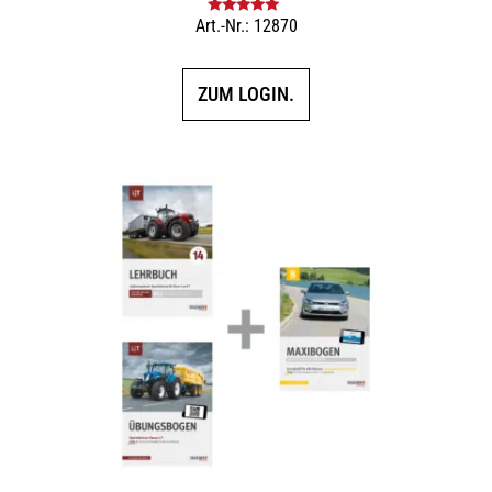
Art.-Nr.: 12870
Bewertet mit
5.00
von 5
ZUM LOGIN.