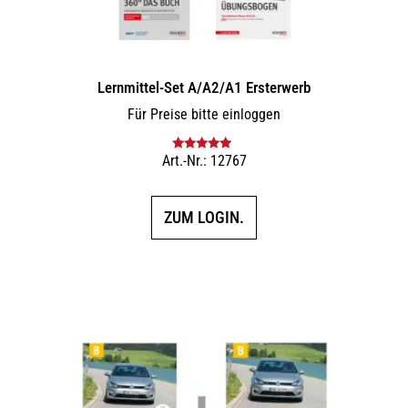
Lernmittel-Set A/A2/A1 Ersterwerb
Für Preise bitte einloggen
Art.-Nr.: 12767
Bewertet mit
5.00
von 5
ZUM LOGIN.