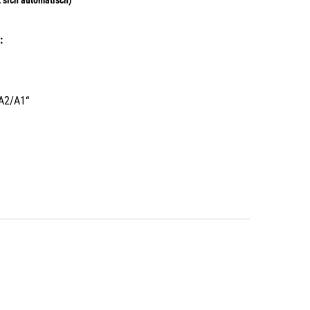
:
A2/A1“
“