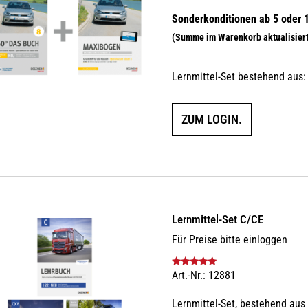
Lernmittel-Set bestehend aus:
ZUM LOGIN.
Lernmittel-Set C/CE
Für Preise bitte einloggen
Art.-Nr.: 12881
Bewertet mit
5.00
von 5
Lernmittel-Set, bestehend aus