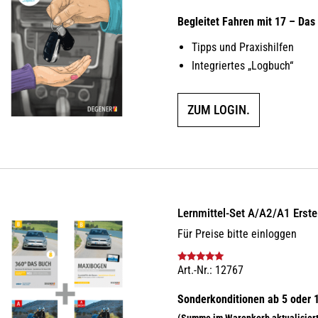
Begleitet Fahren mit 17 – Das
Tipps und Praxishilfen
Integriertes „Logbuch“
ZUM LOGIN.
Lernmittel-Set A/A2/A1 Erst
Für Preise bitte einloggen
Art.-Nr.: 12767
Bewertet mit
5.00
von 5