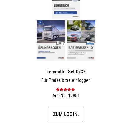
Lernmittel-Set C/CE
Für Preise bitte einloggen
Art.-Nr.: 12881
Bewertet mit
5.00
von 5
ZUM LOGIN.