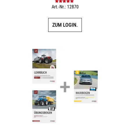
Art.-Nr.: 12870
Bewertet mit
5.00
von 5
ZUM LOGIN.