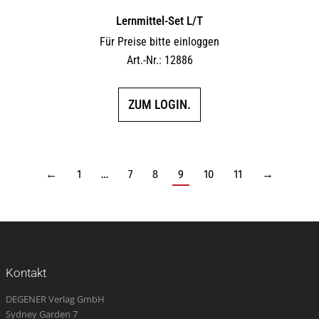
Lernmittel-Set L/T
Für Preise bitte einloggen
Art.-Nr.: 12886
ZUM LOGIN.
←
1
…
7
8
9
10
11
→
Kontakt
DEGENER Verlag GmbH
Sydney Garden 7