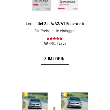
Lernmittel-Set A/A2/A1 Ersterwerb
Für Preise bitte einloggen
Art.-Nr.: 12767
Bewertet mit
5.00
von 5
ZUM LOGIN.