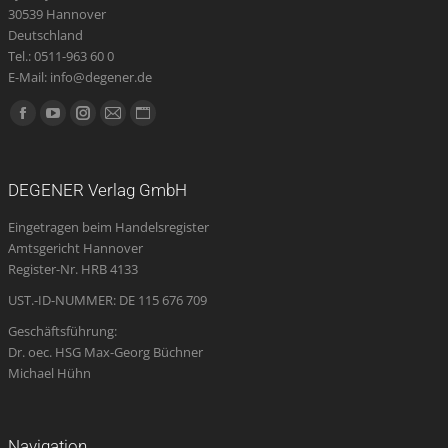
30539 Hannover
Deutschland
Tel.: 0511-963 60 0
E-Mail: info@degener.de
Finden Sie uns auf:
Facebook
YouTube
Instagram
E-
Website
page
page
page
Mail
page
opens
opens
opens
page
opens
DEGENER Verlag GmbH
in
in
in
opens
in
Eingetragen beim Handelsregister
new
new
new
in
new
Amtsgericht Hannover
window
window
window
new
window
Register-Nr. HRB 4133
window
UST.-ID-NUMMER: DE 115 676 709
Geschäftsführung:
Dr. oec. HSG Max-Georg Büchner
Michael Hühn
Navigation