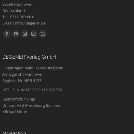
30539 Hannover
Deutschland
Tel.: 0511-963 60 0
E-Mail: info@degener.de
Finden Sie uns auf:
Facebook
YouTube
Instagram
E-
Website
page
page
page
Mail
page
opens
opens
opens
page
opens
DEGENER Verlag GmbH
in
in
in
opens
in
Eingetragen beim Handelsregister
new
new
new
in
new
Amtsgericht Hannover
window
window
window
new
window
Register-Nr. HRB 4133
window
UST.-ID-NUMMER: DE 115 676 709
Geschäftsführung:
Dr. oec. HSG Max-Georg Büchner
Michael Hühn
Navigation