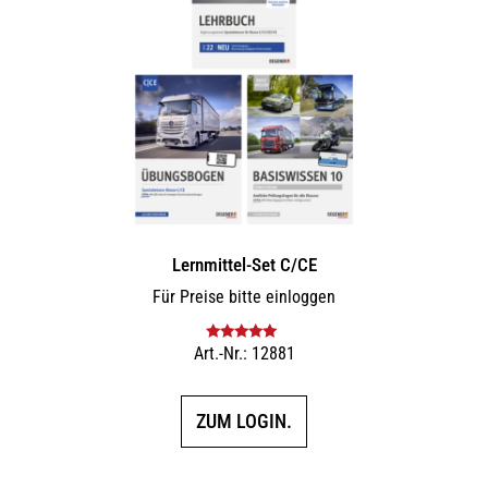
Lernmittel-Set C/CE
Für Preise bitte einloggen
Art.-Nr.: 12881
Bewertet mit
5.00
von 5
ZUM LOGIN.