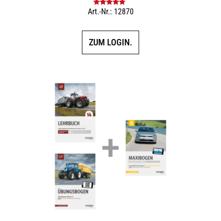
Art.-Nr.: 12870
Bewertet mit
5.00
von 5
ZUM LOGIN.