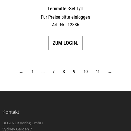
Lernmittel-Set L/T
Für Preise bitte einloggen
Art.-Nr.: 12886
ZUM LOGIN.
←
1
…
7
8
9
10
11
→
Kontakt
DEGENER Verlag GmbH
Sydney Garden 7