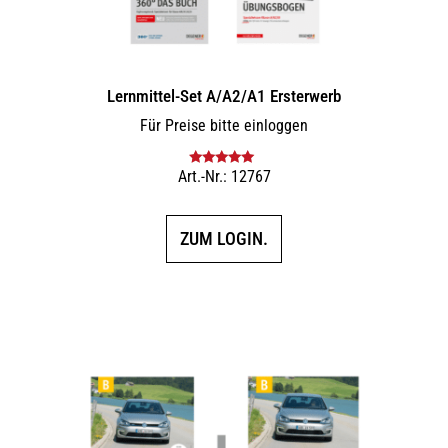
Lernmittel-Set A/A2/A1 Ersterwerb
Für Preise bitte einloggen
Art.-Nr.: 12767
Bewertet mit
5.00
von 5
ZUM LOGIN.