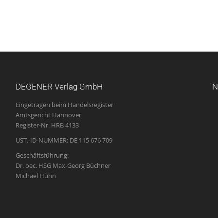
DEGENER Verlag GmbH
N
Eingetragen beim Handelsregister
Amtsgericht Hannover
Register-Nr. HRB 4133
UST.-ID-NUMMER: DE 115 676 709
Geschäftsführung:
Dr. oec. HSG Max-Georg Büchner
Michael Hühn