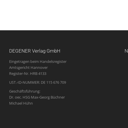
DEGENER Verlag GmbH
N
Eingetragen beim Handelsregister
Amtsgericht Hannover
Register-Nr. HRB 4133
UST.-ID-NUMMER: DE 115 676 709
Geschäftsführung:
Dr. oec. HSG Max-Georg Büchner
Michael Hühn