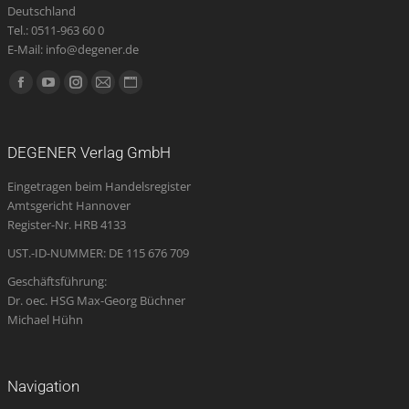
Deutschland
Tel.: 0511-963 60 0
E-Mail: info@degener.de
Finden Sie uns auf:
Facebook
YouTube
Instagram
E-
Website
page
page
page
Mail
page
opens
opens
opens
page
opens
DEGENER Verlag GmbH
in
in
in
opens
in
Eingetragen beim Handelsregister
new
new
new
in
new
Amtsgericht Hannover
window
window
window
new
window
Register-Nr. HRB 4133
window
UST.-ID-NUMMER: DE 115 676 709
Geschäftsführung:
Dr. oec. HSG Max-Georg Büchner
Michael Hühn
Navigation