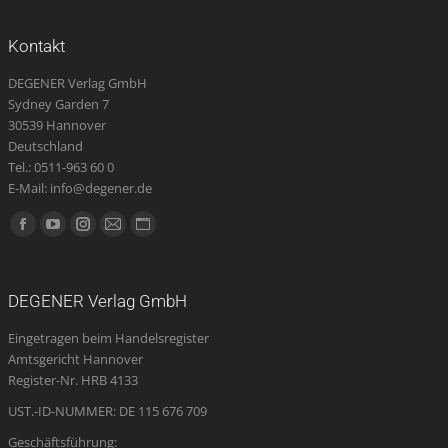
Kontakt
DEGENER Verlag GmbH
Sydney Garden 7
30539 Hannover
Deutschland
Tel.: 0511-963 60 0
E-Mail: info@degener.de
Finden Sie uns auf:
Facebook
YouTube
Instagram
E-
Website
page
page
page
Mail
page
opens
opens
opens
page
opens
DEGENER Verlag GmbH
in
in
in
opens
in
Eingetragen beim Handelsregister
new
new
new
in
new
Amtsgericht Hannover
window
window
window
new
window
Register-Nr. HRB 4133
window
UST.-ID-NUMMER: DE 115 676 709
Geschäftsführung: