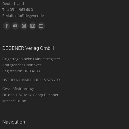
Deutschland
Tel.: 0511-963 60 0
E-Mail: info@degener.de
Finden Sie uns auf:
Facebook
YouTube
Instagram
E-
Website
page
page
page
Mail
page
opens
opens
opens
page
opens
DEGENER Verlag GmbH
in
in
in
opens
in
Eingetragen beim Handelsregister
new
new
new
in
new
Amtsgericht Hannover
window
window
window
new
window
Register-Nr. HRB 4133
window
UST.-ID-NUMMER: DE 115 676 709
Geschäftsführung:
Dr. oec. HSG Max-Georg Büchner
Michael Hühn
Navigation