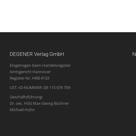
DEGENER Verlag GmbH
N
Eingetragen beim Handelsregister
Amtsgericht Hannover
Register-Nr. HRB 4133
UST.-ID-NUMMER: DE 115 676 709
Geschäftsführung:
Dr. oec. HSG Max-Georg Büchner
Michael Hühn