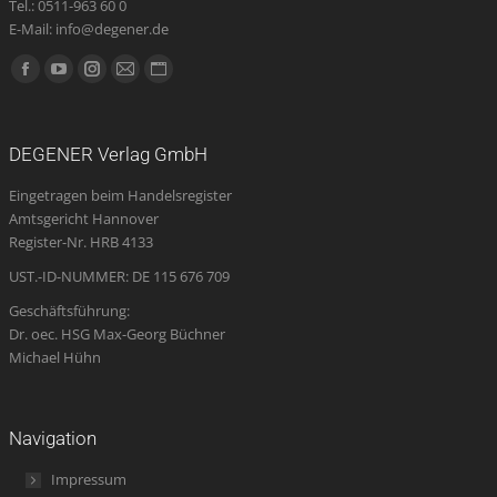
Tel.: 0511-963 60 0
E-Mail: info@degener.de
Finden Sie uns auf:
Facebook
YouTube
Instagram
E-
Website
page
page
page
Mail
page
opens
opens
opens
page
opens
DEGENER Verlag GmbH
in
in
in
opens
in
Eingetragen beim Handelsregister
new
new
new
in
new
Amtsgericht Hannover
window
window
window
new
window
Register-Nr. HRB 4133
window
UST.-ID-NUMMER: DE 115 676 709
Geschäftsführung:
Dr. oec. HSG Max-Georg Büchner
Michael Hühn
Navigation
Impressum