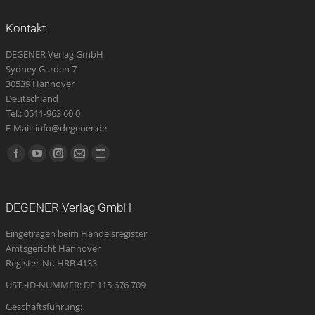
Kontakt
DEGENER Verlag GmbH
Sydney Garden 7
30539 Hannover
Deutschland
Tel.: 0511-963 60 0
E-Mail: info@degener.de
Finden Sie uns auf:
Facebook
YouTube
Instagram
E-
Website
page
page
page
Mail
page
opens
opens
opens
page
opens
DEGENER Verlag GmbH
in
in
in
opens
in
Eingetragen beim Handelsregister
new
new
new
in
new
Amtsgericht Hannover
window
window
window
new
window
Register-Nr. HRB 4133
window
UST.-ID-NUMMER: DE 115 676 709
Geschäftsführung: