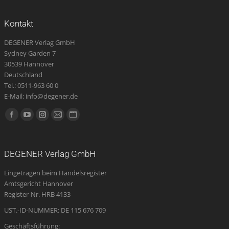
Kontakt
DEGENER Verlag GmbH
Sydney Garden 7
30539 Hannover
Deutschland
Tel.: 0511-963 60 0
E-Mail: info@degener.de
Finden Sie uns auf:
Facebook
YouTube
Instagram
E-
Website
page
page
page
Mail
page
opens
opens
opens
page
opens
DEGENER Verlag GmbH
in
in
in
opens
in
Eingetragen beim Handelsregister
new
new
new
in
new
Amtsgericht Hannover
window
window
window
new
window
Register-Nr. HRB 4133
window
UST.-ID-NUMMER: DE 115 676 709
Geschäftsführung: