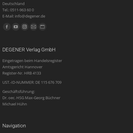
Deutschland
Tel.: 0511-963 60 0
E-Mail: info@degener.de
Finden Sie uns auf:
Facebook
YouTube
Instagram
E-
Website
page
page
page
Mail
page
opens
opens
opens
page
opens
DEGENER Verlag GmbH
in
in
in
opens
in
Eingetragen beim Handelsregister
new
new
new
in
new
Amtsgericht Hannover
window
window
window
new
window
Register-Nr. HRB 4133
window
UST.-ID-NUMMER: DE 115 676 709
Geschäftsführung:
Dr. oec. HSG Max-Georg Büchner
Michael Hühn
Navigation