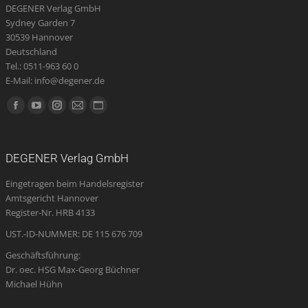
DEGENER Verlag GmbH
Sydney Garden 7
30539 Hannover
Deutschland
Tel.: 0511-963 60 0
E-Mail: info@degener.de
Finden Sie uns auf:
Facebook
YouTube
Instagram
E-
Website
page
page
page
Mail
page
opens
opens
opens
page
opens
DEGENER Verlag GmbH
in
in
in
opens
in
Eingetragen beim Handelsregister
new
new
new
in
new
Amtsgericht Hannover
window
window
window
new
window
Register-Nr. HRB 4133
window
UST.-ID-NUMMER: DE 115 676 709
Geschäftsführung:
Dr. oec. HSG Max-Georg Büchner
Michael Hühn