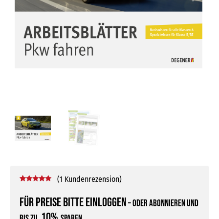
(
1
Kundenrezension)
Bewertet mit
1
5.00
von 5,
Für Preise bitte einloggen
–
oder abonnieren und
basierend
auf
10%
bis zu
sparen
Kundenbewertung