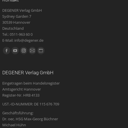
DEGENER Verlag GmbH
Sydney Garden 7
30539 Hannover
Deutschland
Tel.: 0511-963 60 0
E-Mail: info@degener.de
Finden Sie uns auf:
Facebook
YouTube
Instagram
E-
Website
page
page
page
Mail
page
opens
opens
opens
page
opens
DEGENER Verlag GmbH
in
in
in
opens
in
Eingetragen beim Handelsregister
new
new
new
in
new
Amtsgericht Hannover
window
window
window
new
window
Register-Nr. HRB 4133
window
UST.-ID-NUMMER: DE 115 676 709
Geschäftsführung:
Dr. oec. HSG Max-Georg Büchner
Michael Hühn