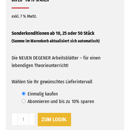
exkl. 7 % MwSt.
Die NEUEN DEGENER Arbeitsblätter – für einen
lebendigen Theorieunterricht!
Wählen Sie Ihr gewünschtes Lieferintervall
Wähle
Einmalig kaufen
Abonnieren und bis zu
10%
sparen
eine
Kaufart
Arbeitsblätter
ZUM LOGIN.
Pkw
aus