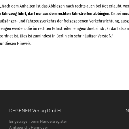
„Nach dem Anhalten ist das Abbiegen nach rechts auch bei Rot erlaubt, we
 Fahrzeug führt, darf nur aus dem rechten Fahrstreifen abbiegen.
Dabei muss
ußgänger- und Fahrzeugverkehrs der freigegebenen Verkehrsrichtung, ausge
zeugen werden, die im rechten Fahrstreifen eingeordnet sind: „Er darf also 
ordnet ist. Dies ist zumindest in Berlin ein sehr häufiger Verstoß.“
für diesen Hinweis.
DEGENER Verlag GmbH
N
Eingetragen beim Handelsregister
Amtsgericht Hannover