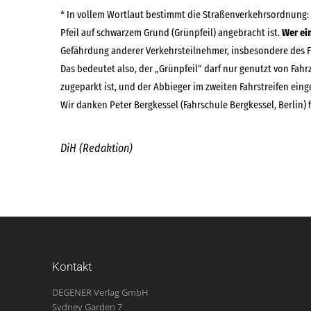
* In vollem Wortlaut bestimmt die Straßenverkehrsordnung: 
Pfeil auf schwarzem Grund (Grünpfeil) angebracht ist.
Wer ein
Gefährdung anderer Verkehrsteilnehmer, insbesondere des F
Das bedeutet also, der „Grünpfeil“ darf nur genutzt von Fahr
zugeparkt ist, und der Abbieger im zweiten Fahrstreifen einge
Wir danken Peter Bergkessel (Fahrschule Bergkessel, Berlin) 
DiH (Redaktion)
Kontakt
DEGENER Verlag GmbH
Sydney Garden 7