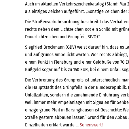
Auch im aktuellen Verkehrszeichenkatalog (Stand: Mai 
als einziges Zeichen aufgeführt: „Sonstige Zeichen der S
Die Straßenverkehrsordnung beschreibt das Verhalten 
rechts neben dem Lichtzeichen Rot ein Schild mit grüne
Dauerlichtzeichen und Grünpfeil, StVO).*
Siegfried Brockmann (GDV) weist darauf hin, dass es „al
und auf grünes Ampellicht warten. Wer rechts abbiegt,
einem Punkt in Flensburg und einer Geldbuße von 70 E
Bußgeld sogar auf bis zu 150 EUR, bei einem Unfall soga
Die Verbreitung des Grünpfeils ist unterschiedlich, m
die Hauptstadt des Grünpfeils in der Bundesrepublik.
Unfallzahlen, sondern die zunehmende Einführung ver
weil immer mehr Ampelanlagen mit Signalen für Sehbeh
einzige grüne Pfeil in Barsinghausen ist Geschichte: 
Straße gestern abbauen lassen.“ Grund für den Abbau s
Einzelheiten erklärt wurde …
Sehenswert!