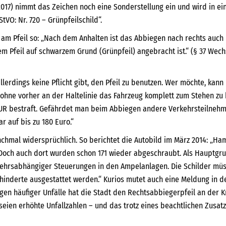
2017) nimmt das Zeichen noch eine Sonderstellung ein und wird in e
tVO: Nr. 720 – Grünpfeilschild“.
am Pfeil so: „Nach dem Anhalten ist das Abbiegen nach rechts auch 
m Pfeil auf schwarzem Grund (Grünpfeil) angebracht ist.“ (§ 37 Wechs
lerdings keine Pflicht gibt, den Pfeil zu benutzen. Wer möchte, kann 
 ohne vorher an der Haltelinie das Fahrzeug komplett zum Stehen zu 
UR bestraft. Gefährdet man beim Abbiegen andere Verkehrsteilnehme
r auf bis zu 180 Euro.“
anchmal widersprüchlich. So berichtet die Autobild im März 2014: „Ha
 Doch auch dort wurden schon 171 wieder abgeschraubt. Als Hauptgr
kehrsabhängiger Steuerungen in den Ampelanlagen. Die Schilder mü
inderte ausgestattet werden.“ Kurios mutet auch eine Meldung in d
Wegen häufiger Unfälle hat die Stadt den Rechtsabbiegerpfeil an de
eien erhöhte Unfallzahlen – und das trotz eines beachtlichen Zusatz