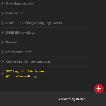
Hinweisgeberstelle
Datenschutz
Liefer- und Zahlungsbedingungen (AGB)
DEGENER Newsletter
Kontakt
Fahrschüler-Portal
Cookie-Einstellungen anpassen
360° Login für Fahrlehrer
(Online-Verwaltung)
person
IHR FACHBERATER
campaign
WERBEMATERIAL
Fernwartung starten