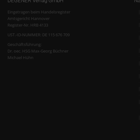
DEGENER Verlag GmbH
Na
Eingetragen beim Handelsregister
Amtsgericht Hannover
Register-Nr. HRB 4133
UST.-ID-NUMMER: DE 115 676 709
Geschäftsführung:
Dr. oec. HSG Max-Georg Büchner
Michael Hühn