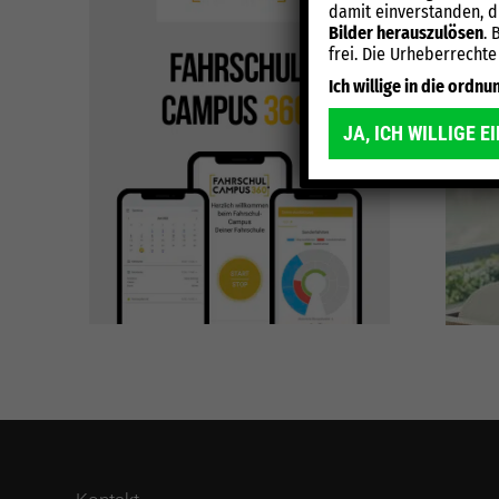
damit einverstanden, 
Bilder herauszulösen
. 
frei. Die Urheberrechte
Ich willige in die ord
JA, ICH WILLIGE E