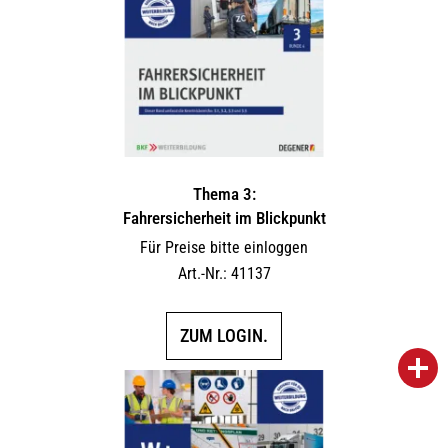
Thema 3:
Fahrersicherheit im Blickpunkt
Für Preise bitte einloggen
Art.-Nr.: 41137
ZUM LOGIN.
person
IHR FACHBERATER
campaign
WERBEMATERIAL