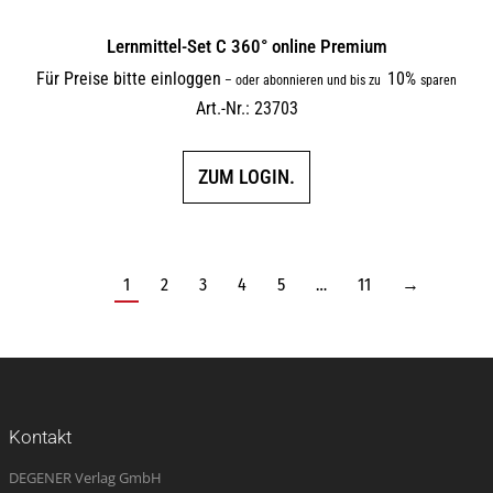
Lernmittel-Set C 360° online Premium
Für Preise bitte einloggen
10%
–
oder abonnieren und bis zu
sparen
Art.-Nr.: 23703
ZUM LOGIN.
1
2
3
4
5
…
11
→
Kontakt
DEGENER Verlag GmbH