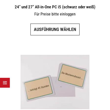
24″ und 27″ All-in-One PC i5 (schwarz oder weiß)
Für Preise bitte einloggen
Dieses
AUSFÜHRUNG WÄHLEN
Produkt
weist
mehrere
Varianten
auf.
Die
Optionen
können
auf
der
Produktseite
gewählt
werden