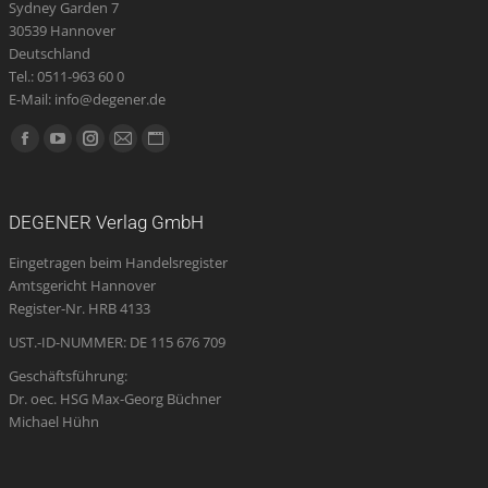
Sydney Garden 7
30539 Hannover
Deutschland
Tel.: 0511-963 60 0
E-Mail: info@degener.de
Finden Sie uns auf:
Facebook
YouTube
Instagram
E-
Website
page
page
page
Mail
page
opens
opens
opens
page
opens
DEGENER Verlag GmbH
in
in
in
opens
in
Eingetragen beim Handelsregister
new
new
new
in
new
Amtsgericht Hannover
window
window
window
new
window
Register-Nr. HRB 4133
window
UST.-ID-NUMMER: DE 115 676 709
Geschäftsführung:
Dr. oec. HSG Max-Georg Büchner
Michael Hühn