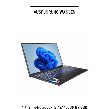
Dieses
AUSFÜHRUNG WÄHLEN
Produkt
weist
mehrere
Varianten
auf.
Die
Optionen
können
auf
der
Produktseite
gewählt
werden
17″ Slim-Notebook i5 / i7 1.000 GB SSD