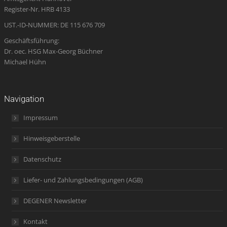
window
window
window
new
window
Register-Nr. HRB 4133
window
UST.-ID-NUMMER: DE 115 676 709
Geschäftsführung:
Dr. oec. HSG Max-Georg Büchner
Michael Hühn
Navigation
Impressum
Hinweisgeberstelle
Datenschutz
Liefer- und Zahlungsbedingungen (AGB)
DEGENER Newsletter
Kontakt