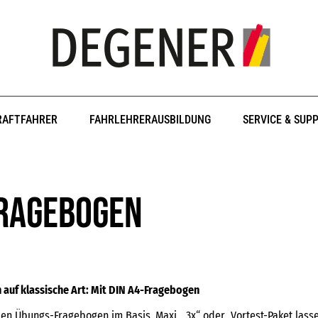
RAFTFAHRER
FAHRLEHRERAUSBILDUNG
SERVICE & SUP
ragebogen
 auf klassische Art: Mit DIN A4-Fragebogen
den Übungs-Fragebogen im Basis, Maxi, „3x“ oder Vortest-Paket lass