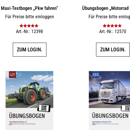
Maxi-Testbogen „Pkw fahren“
Übungsbogen „Motorrad 
Für Preise bitte einloggen
Für Preise bitte einlo
Art.-Nr.: 12398
Art.-Nr.: 12570
Bewertet mit
Bewertet mit
5.00
von 5
5.00
von 5
ZUM LOGIN.
ZUM LOGIN.