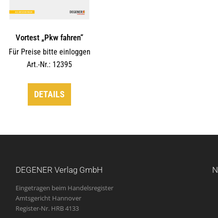
Vortest „Pkw fahren“
Für Preise bitte einloggen
Art.-Nr.: 12395
DETAILS
DEGENER Verlag GmbH
N
Eingetragen beim Handelsregister
Amtsgericht Hannover
Register-Nr. HRB 4133