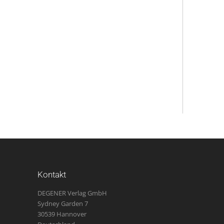
Kontakt
DEGENER Verlag GmbH
Sydney Garden 7
30539 Hannover