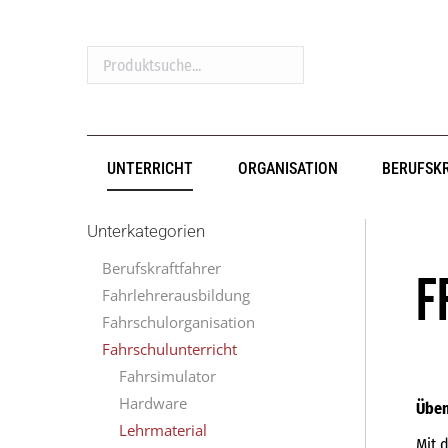
Produktsuche...
UNTERRICHT
ORGANISATION
BERUFSK
Unterkategorien
Berufskraftfahrer
F
Fahrlehrerausbildung
Fahrschulorganisation
Fahrschulunterricht
Fahrsimulator
Hardware
Üben
Lehrmaterial
Mit 