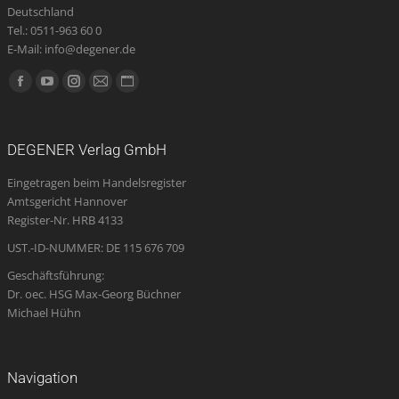
Deutschland
Tel.: 0511-963 60 0
E-Mail: info@degener.de
Finden Sie uns auf:
Facebook
YouTube
Instagram
E-
Website
page
page
page
Mail
page
opens
opens
opens
page
opens
DEGENER Verlag GmbH
in
in
in
opens
in
Eingetragen beim Handelsregister
new
new
new
in
new
Amtsgericht Hannover
window
window
window
new
window
Register-Nr. HRB 4133
window
UST.-ID-NUMMER: DE 115 676 709
Geschäftsführung:
Dr. oec. HSG Max-Georg Büchner
Michael Hühn
Navigation