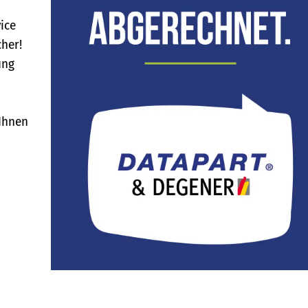
ice
cher!
ung
 Ihnen