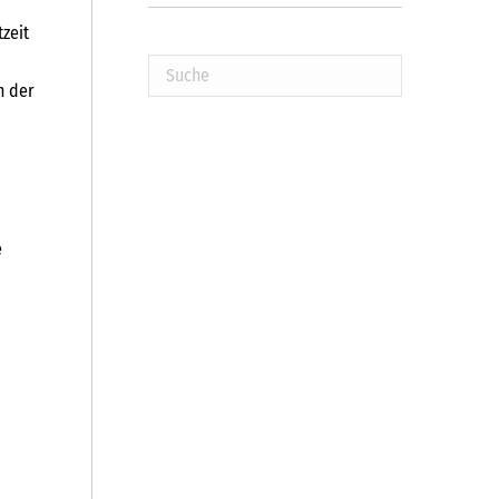
tzeit
Suche
n der
e
n