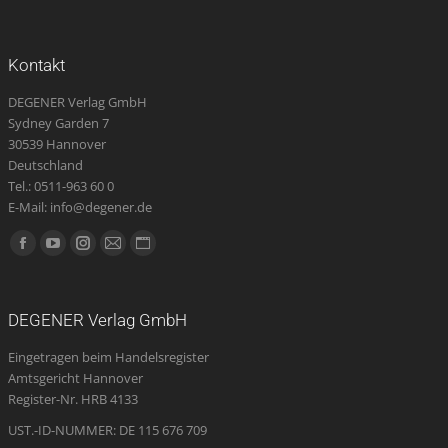
Kontakt
DEGENER Verlag GmbH
Sydney Garden 7
30539 Hannover
Deutschland
Tel.: 0511-963 60 0
E-Mail: info@degener.de
Finden Sie uns auf:
Facebook
YouTube
Instagram
E-
Website
page
page
page
Mail
page
opens
opens
opens
page
opens
DEGENER Verlag GmbH
in
in
in
opens
in
Eingetragen beim Handelsregister
new
new
new
in
new
Amtsgericht Hannover
window
window
window
new
window
Register-Nr. HRB 4133
window
UST.-ID-NUMMER: DE 115 676 709