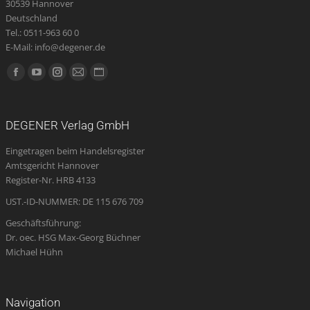
30539 Hannover
Deutschland
Tel.: 0511-963 60 0
E-Mail: info@degener.de
Finden Sie uns auf:
Facebook
YouTube
Instagram
E-
Website
page
page
page
Mail
page
opens
opens
opens
page
opens
DEGENER Verlag GmbH
in
in
in
opens
in
Eingetragen beim Handelsregister
new
new
new
in
new
Amtsgericht Hannover
window
window
window
new
window
Register-Nr. HRB 4133
window
UST.-ID-NUMMER: DE 115 676 709
Geschäftsführung:
Dr. oec. HSG Max-Georg Büchner
Michael Hühn
Navigation