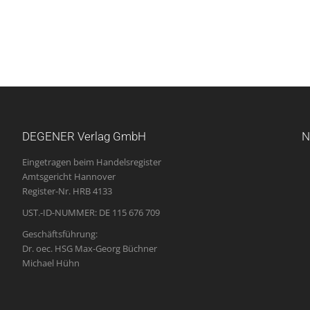
DEGENER Verlag GmbH
N
Eingetragen beim Handelsregister
Amtsgericht Hannover
Register-Nr. HRB 4133
UST.-ID-NUMMER: DE 115 676 709
Geschäftsführung:
Dr. oec. HSG Max-Georg Büchner
Michael Hühn