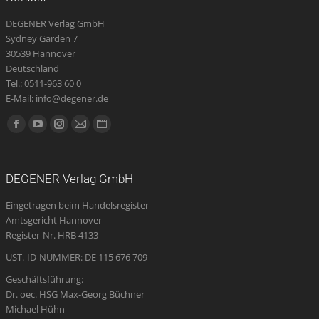
DEGENER Verlag GmbH
Sydney Garden 7
30539 Hannover
Deutschland
Tel.: 0511-963 60 0
E-Mail: info@degener.de
Finden Sie uns auf:
Facebook
YouTube
Instagram
E-
Website
page
page
page
Mail
page
opens
opens
opens
page
opens
DEGENER Verlag GmbH
in
in
in
opens
in
Eingetragen beim Handelsregister
new
new
new
in
new
Amtsgericht Hannover
window
window
window
new
window
Register-Nr. HRB 4133
window
UST.-ID-NUMMER: DE 115 676 709
Geschäftsführung:
Dr. oec. HSG Max-Georg Büchner
Michael Hühn