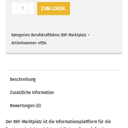
BKF-
ZUM LOGIN.
Planer
Marktplatz
inkl.
Werbefläche
Kategorien:
Berufskraftfahrer
,
BKF-Marktplatz
Menge
Artikelnummer:
41554
Beschreibung
Zusätzliche Information
Bewertungen (0)
Der BKF-Marktplatz ist die Informationsplattform für die