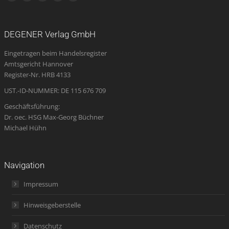
Facebook
YouTube
Instagram
E-
Website
page
page
page
Mail
page
opens
opens
opens
page
opens
DEGENER Verlag GmbH
in
in
in
opens
in
Eingetragen beim Handelsregister
new
new
new
in
new
Amtsgericht Hannover
window
window
window
new
window
Register-Nr. HRB 4133
window
UST.-ID-NUMMER: DE 115 676 709
Geschäftsführung:
Dr. oec. HSG Max-Georg Büchner
Michael Hühn
Navigation
Impressum
Hinweisgeberstelle
Datenschutz