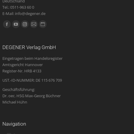
Deutschland
Tel.: 0511-963 60 0
E-Mail: info@degener.de
Finden Sie uns auf:
Facebook
YouTube
Instagram
E-
Website
page
page
page
Mail
page
opens
opens
opens
page
opens
DEGENER Verlag GmbH
in
in
in
opens
in
Eingetragen beim Handelsregister
new
new
new
in
new
Amtsgericht Hannover
window
window
window
new
window
Register-Nr. HRB 4133
window
UST.-ID-NUMMER: DE 115 676 709
Geschäftsführung:
Dr. oec. HSG Max-Georg Büchner
Michael Hühn
Navigation