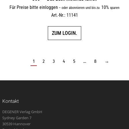
Für Preise bitte einloggen
10%
–
oder abonnieren und bis zu
sparen
Art.-Nr.: 11141
ZUM LOGIN.
1
2
3
4
5
…
8
→
Kontakt
DEGENER Verlag GmbH
Sydney Garden 7
30539 Hannover