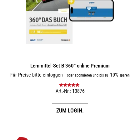
Lernmittel-Set B 360° online Premium
Für Preise bitte einloggen
10%
–
oder abonnieren und bis zu
sparen
Art.-Nr.: 13876
Bewertet mit
5.00
von 5
ZUM LOGIN.