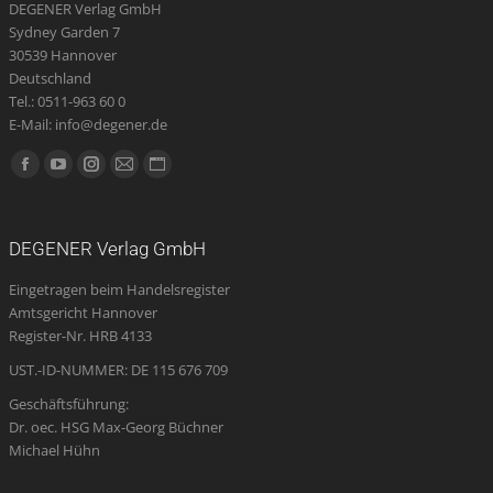
DEGENER Verlag GmbH
Sydney Garden 7
30539 Hannover
Deutschland
Tel.: 0511-963 60 0
E-Mail: info@degener.de
Finden Sie uns auf:
Facebook
YouTube
Instagram
E-
Website
page
page
page
Mail
page
opens
opens
opens
page
opens
DEGENER Verlag GmbH
in
in
in
opens
in
Eingetragen beim Handelsregister
new
new
new
in
new
Amtsgericht Hannover
window
window
window
new
window
Register-Nr. HRB 4133
window
UST.-ID-NUMMER: DE 115 676 709
Geschäftsführung:
Dr. oec. HSG Max-Georg Büchner
Michael Hühn