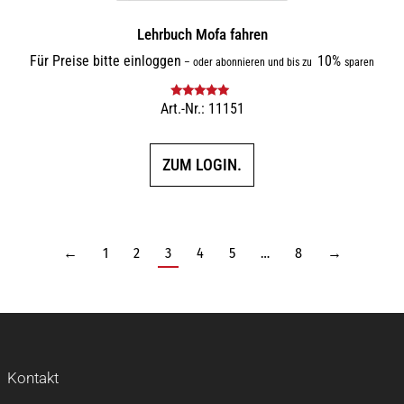
Lehrbuch Mofa fahren
Für Preise bitte einloggen
10%
–
oder abonnieren und bis zu
sparen
Art.-Nr.: 11151
Bewertet mit
5.00
von 5
ZUM LOGIN.
←
1
2
3
4
5
…
8
→
Kontakt