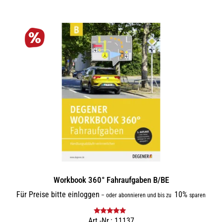
Workbook 360° Fahraufgaben B/BE
Für Preise bitte einloggen
10%
–
oder abonnieren und bis zu
sparen
Art.-Nr.: 11137
Bewertet mit