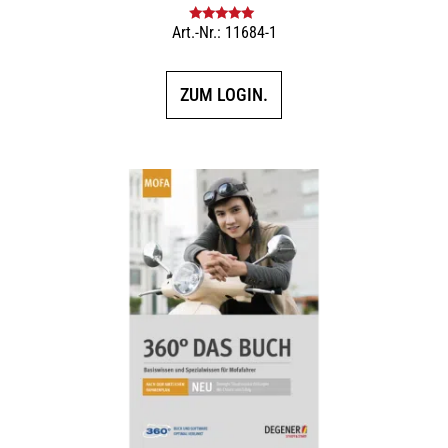
Art.-Nr.: 11684-1
Bewertet mit
5.00
von 5
ZUM LOGIN.