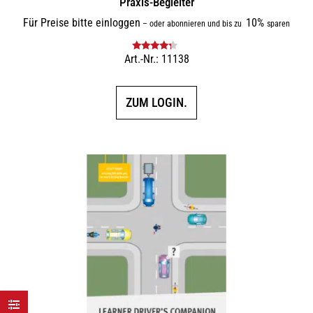
Praxis-Begleiter
Für Preise bitte einloggen
10%
–
oder abonnieren und bis zu
sparen
Art.-Nr.: 11138
Bewertet
mit
4.00
von 5
ZUM LOGIN.