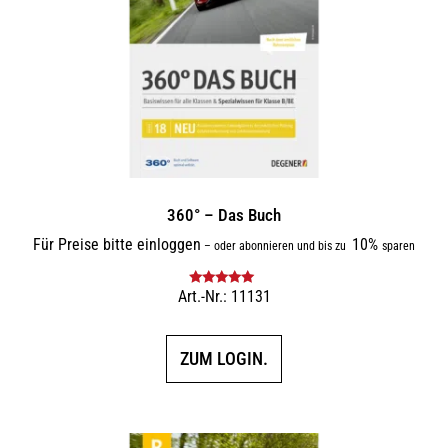
360° – Das Buch
Für Preise bitte einloggen
10%
–
oder abonnieren und bis zu
sparen
Art.-Nr.: 11131
Bewertet mit
5.00
von 5
ZUM LOGIN.