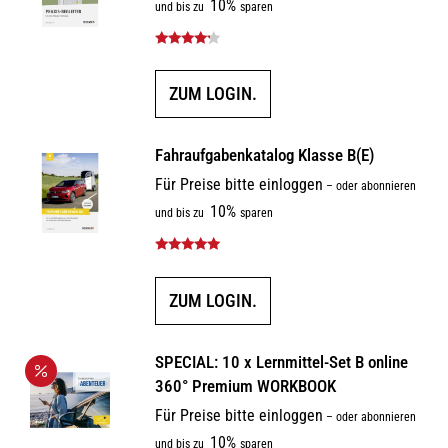
10%
und bis zu
sparen
Bewertet
mit
4.00
von 5
ZUM LOGIN.
Fahraufgabenkatalog Klasse B(E)
Für Preise bitte einloggen
–
oder abonnieren
10%
und bis zu
sparen
Bewertet mit
5.00
von 5
ZUM LOGIN.
SPECIAL: 10 x Lernmittel-Set B online
360° Premium WORKBOOK
Für Preise bitte einloggen
–
oder abonnieren
10%
und bis zu
sparen