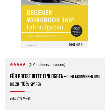
(
3
Kundenrezensionen)
Bewertet mit
3
5.00
von 5,
Für Preise bitte einloggen
–
oder abonnieren und
basierend
auf
10%
bis zu
sparen
Kundenbewertungen
exkl. 7 % MwSt.