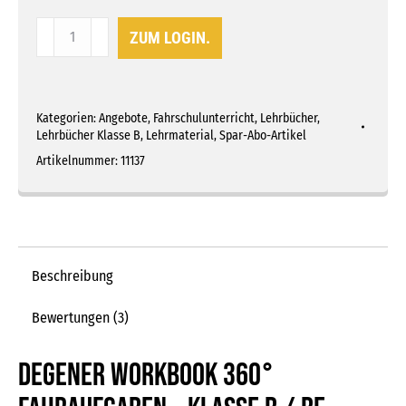
Kaufart
Workbook
ZUM LOGIN.
360°
aus
Fahraufgaben
B/BE
Kategorien:
Angebote
,
Fahrschulunterricht
,
Lehrbücher
,
Menge
Lehrbücher Klasse B
,
Lehrmaterial
,
Spar-Abo-Artikel
Artikelnummer:
11137
Beschreibung
Bewertungen (3)
DEGENER Workbook 360°