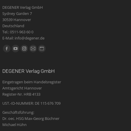
DEGENER Verlag GmbH
Sydney Garden 7
30539 Hannover
Deutschland
Tel.: 0511-963 60 0
E-Mail: info@degener.de
Finden Sie uns auf:
Facebook
YouTube
Instagram
E-
Website
page
page
page
Mail
page
opens
opens
opens
page
opens
DEGENER Verlag GmbH
in
in
in
opens
in
Eingetragen beim Handelsregister
new
new
new
in
new
Amtsgericht Hannover
window
window
window
new
window
Register-Nr. HRB 4133
window
UST.-ID-NUMMER: DE 115 676 709
Geschäftsführung:
Dr. oec. HSG Max-Georg Büchner
Michael Hühn