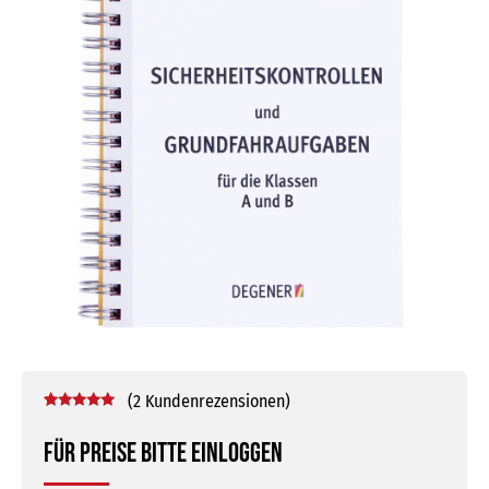
(
2
Kundenrezensionen)
Bewertet mit
2
5.00
von 5,
Für Preise bitte einloggen
basierend
auf
Kundenbewertungen