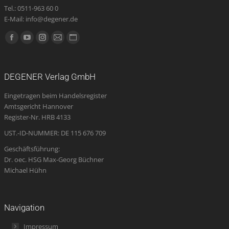
Tel.: 0511-963 60 0
E-Mail: info@degener.de
Finden Sie uns auf:
Facebook
YouTube
Instagram
E-
Website
page
page
page
Mail
page
opens
opens
opens
page
opens
DEGENER Verlag GmbH
in
in
in
opens
in
Eingetragen beim Handelsregister
new
new
new
in
new
Amtsgericht Hannover
window
window
window
new
window
Register-Nr. HRB 4133
window
UST.-ID-NUMMER: DE 115 676 709
Geschäftsführung:
Dr. oec. HSG Max-Georg Büchner
Michael Hühn
Navigation
Impressum