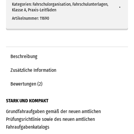
Kategorien:
Fahrschulorganisation
,
Fahrschulunterlagen
,
und
Klasse A
,
Praxis-Leitfäden
B
Artikelnummer:
11690
im
Pocket-
Format
Menge
Beschreibung
Zusätzliche Information
Bewertungen (2)
STARK UND KOMPAKT
Grundfahraufgaben gemäß der neuen amtlichen
Prüfungsrichtlinie sowie des neuen amtlichen
Fahraufgabenkatalogs