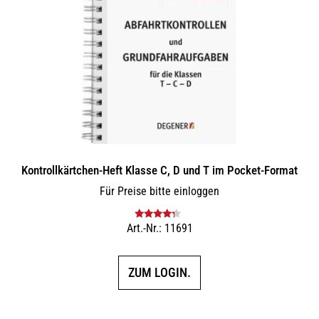
Kontrollkärtchen-Heft Klasse C, D und T im Pocket-Format
Für Preise bitte einloggen
Art.-Nr.: 11691
Bewertet
mit
4.00
von 5
ZUM LOGIN.