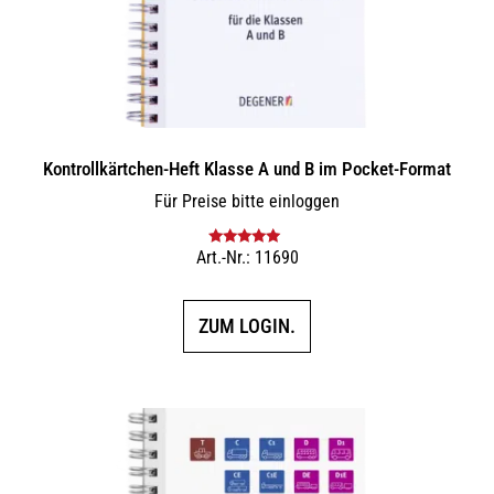
Kontrollkärtchen-Heft Klasse A und B im Pocket-Format
Für Preise bitte einloggen
Art.-Nr.: 11690
Bewertet mit
5.00
von 5
ZUM LOGIN.