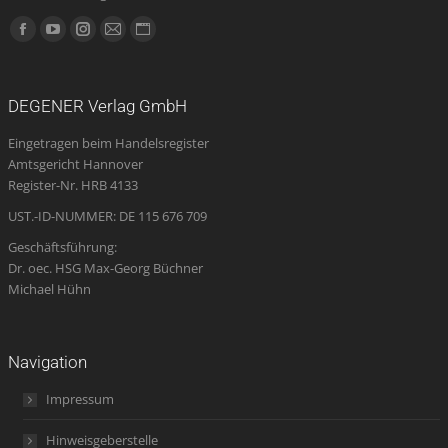
Finden Sie uns auf:
Facebook
YouTube
Instagram
E-
Website
page
page
page
Mail
page
opens
opens
opens
page
opens
DEGENER Verlag GmbH
in
in
in
opens
in
Eingetragen beim Handelsregister
new
new
new
in
new
Amtsgericht Hannover
window
window
window
new
window
Register-Nr. HRB 4133
window
UST.-ID-NUMMER: DE 115 676 709
Geschäftsführung:
Dr. oec. HSG Max-Georg Büchner
Michael Hühn
Navigation
Impressum
Hinweisgeberstelle