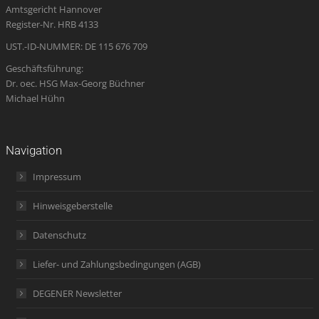
Amtsgericht Hannover
window
window
window
new
window
Register-Nr. HRB 4133
window
UST.-ID-NUMMER: DE 115 676 709
Geschäftsführung:
Dr. oec. HSG Max-Georg Büchner
Michael Hühn
Navigation
Impressum
Hinweisgeberstelle
Datenschutz
Liefer- und Zahlungsbedingungen (AGB)
DEGENER Newsletter