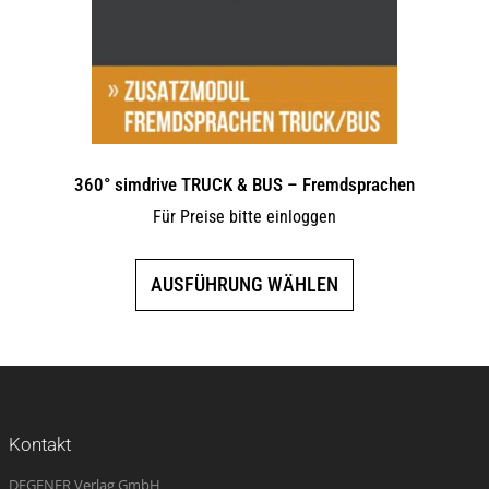
360° simdrive TRUCK & BUS – Fremdsprachen
Für Preise bitte einloggen
Dieses
AUSFÜHRUNG WÄHLEN
Produkt
weist
mehrere
Varianten
auf.
Die
Kontakt
Optionen
DEGENER Verlag GmbH