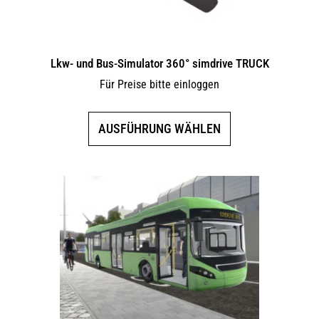
Lkw- und Bus-Simulator 360° simdrive TRUCK
Für Preise bitte einloggen
Dieses
AUSFÜHRUNG WÄHLEN
Produkt
weist
mehrere
Varianten
auf.
Die
Optionen
können
auf
der