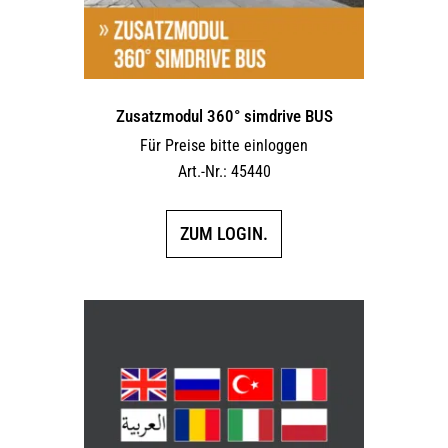
Produktseite
gewählt
werden
Zusatzmodul 360° simdrive BUS
Für Preise bitte einloggen
Art.-Nr.: 45440
ZUM LOGIN.