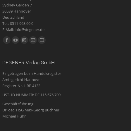
können
Sydney Garden 7
auf
30539 Hannover
Deutschland
der
Tel.: 0511-963 60 0
Produktseite
E-Mail: info@degener.de
gewählt
Finden Sie uns auf:
werden
Facebook
YouTube
Instagram
E-
Website
page
page
page
Mail
page
opens
opens
opens
page
opens
DEGENER Verlag GmbH
in
in
in
opens
in
Eingetragen beim Handelsregister
new
new
new
in
new
Amtsgericht Hannover
window
window
window
new
window
Register-Nr. HRB 4133
window
UST.-ID-NUMMER: DE 115 676 709
Geschäftsführung:
Dr. oec. HSG Max-Georg Büchner
Michael Hühn