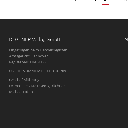
DEGENER Verlag GmbH
N
Eingetragen beim Handelsregister
Amtsgericht Hannover
Register-Nr. HRB 4133
UST.-ID-NUMMER: DE 115 676 709
Geschäftsführung:
Dr. oec. HSG Max-Georg Büchner
Michael Hühn