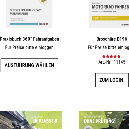
Praxisbuch 360° Fahraufgaben
Broschüre B196
Für Preise bitte einloggen
Für Preise bitte einlo
Dieses
Art.-Nr.: 11145
Bewertet mit
AUSFÜHRUNG WÄHLEN
5.00
von 5
Produkt
weist
ZUM LOGIN.
mehrere
Varianten
auf.
Die
Optionen
können