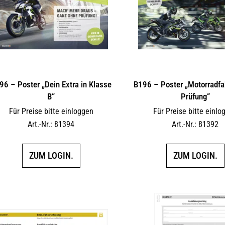
auf
der
Produktseite
gewählt
werden
96 – Poster „Dein Extra in Klasse
B196 – Poster „Motorradfa
B“
Prüfung“
Für Preise bitte einloggen
Für Preise bitte einlo
Art.-Nr.: 81394
Art.-Nr.: 81392
ZUM LOGIN.
ZUM LOGIN.