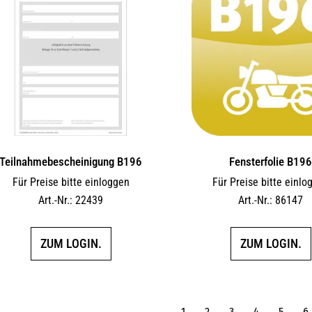
Teilnahmebescheinigung B196
Fensterfolie B19
Für Preise bitte einloggen
Für Preise bitte einlo
Art.-Nr.: 22439
Art.-Nr.: 86147
ZUM LOGIN.
ZUM LOGIN.
←
1
2
3
4
5
6