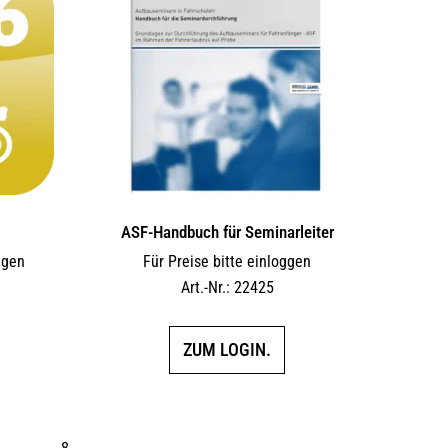
6
ASF-Handbuch für Seminarleiter
ggen
Für Preise bitte einloggen
Art.-Nr.: 22425
ZUM LOGIN.
…
8
→