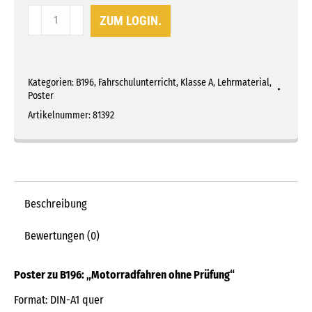
B196
ZUM LOGIN.
-
Poster
"Motorradfahren
Kategorien:
B196
,
Fahrschulunterricht
,
Klasse A
,
Lehrmaterial
,
ohne
Poster
Prüfung"
Artikelnummer:
81392
Menge
Beschreibung
Bewertungen (0)
Poster zu B196: „Motorradfahren ohne Prüfung“
Format: DIN-A1 quer