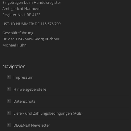
Eingetragen beim Handelsregister
new
new
new
in
new
Amtsgericht Hannover
window
window
window
new
window
Register-Nr. HRB 4133
window
UST.-ID-NUMMER: DE 115 676 709
Geschäftsführung:
Dr. oec. HSG Max-Georg Büchner
Michael Hühn
Navigation
Impressum
Hinweisgeberstelle
Datenschutz
Liefer- und Zahlungsbedingungen (AGB)
DEGENER Newsletter