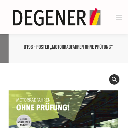
B196 – Poster „Motorradfahren ohne Prüfung“