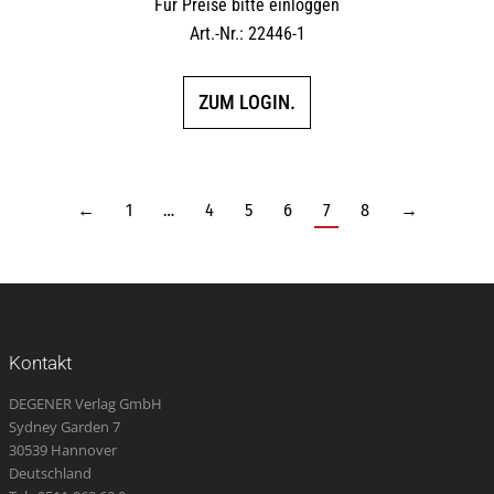
Für Preise bitte einloggen
Art.-Nr.: 22446-1
ZUM LOGIN.
←
1
…
4
5
6
7
8
→
Kontakt
DEGENER Verlag GmbH
Sydney Garden 7
30539 Hannover
Deutschland