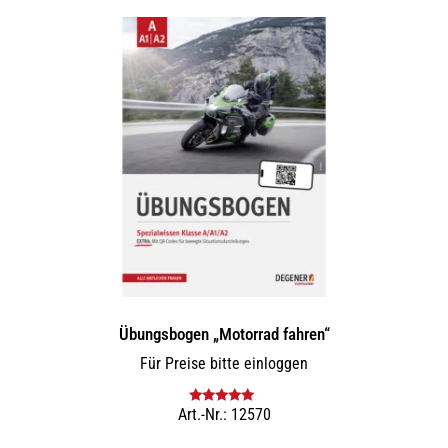
Übungsbogen „Motorrad fahren“
Für Preise bitte einloggen
Art.-Nr.: 12570
Bewertet mit
5.00
von 5