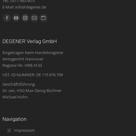
Tel.: 0511-963 60 0
E-Mail: info@degener.de
Finden Sie uns auf:
Facebook
YouTube
Instagram
E-
Website
page
page
page
Mail
page
opens
opens
opens
page
opens
DEGENER Verlag GmbH
in
in
in
opens
in
Eingetragen beim Handelsregister
new
new
new
in
new
Amtsgericht Hannover
window
window
window
new
window
Register-Nr. HRB 4133
window
UST.-ID-NUMMER: DE 115 676 709
Geschäftsführung:
Dr. oec. HSG Max-Georg Büchner
Michael Hühn
Navigation
Impressum