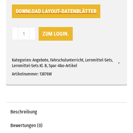
DOWNLOAD LAYOUT-DATENBLÄTTER
Lernmittel-
ZUM LOGIN.
Set
B
online
Kategorien:
Angebote
,
Fahrschulunterricht
,
Lernmittel-Sets
,
360°
Lernmittel-Sets Kl. B
,
Spar-Abo-Artikel
Premium
Artikelnummer:
13876W
WORKBOOK
Menge
Beschreibung
Bewertungen (0)