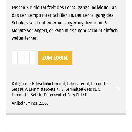
Passen Sie die Laufzeit des Lernzugangs individuell an
das Lerntempo Ihrer Schüler an. Der Lernzugang des
Schülers wird mit einer Verlängerungslizenz um 3
Monate verlängert, er kann mit seinem Account einfach
weiter lernen.
5
ZUM LOGIN.
Verlängerungs­
lizenzen
CLICK
Kategorien:
Fahrschulunterricht
,
Lehrmaterial
,
Lernmittel-
&
Sets Kl. A
,
Lernmittel-Sets Kl. B
,
Lernmittel-Sets Kl. C
,
LEARN
Lernmittel-Sets Kl. D
,
Lernmittel-Sets Kl. L/T
360°
Artikelnummer:
22585
online
Menge