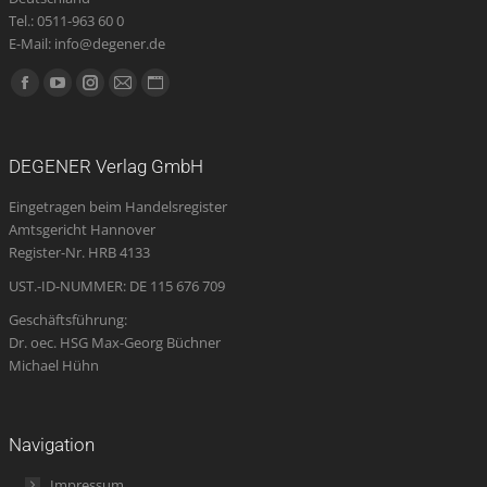
Tel.: 0511-963 60 0
E-Mail: info@degener.de
Finden Sie uns auf:
Facebook
YouTube
Instagram
E-
Website
page
page
page
Mail
page
opens
opens
opens
page
opens
DEGENER Verlag GmbH
in
in
in
opens
in
Eingetragen beim Handelsregister
new
new
new
in
new
Amtsgericht Hannover
window
window
window
new
window
Register-Nr. HRB 4133
window
UST.-ID-NUMMER: DE 115 676 709
Geschäftsführung:
Dr. oec. HSG Max-Georg Büchner
Michael Hühn
Navigation
Impressum