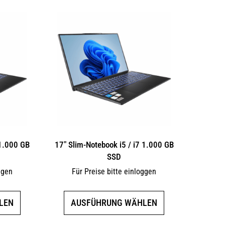
 1.000 GB
17″ Slim-Notebook i5 / i7 1.000 GB
SSD
ggen
Für Preise bitte einloggen
Dieses
Dieses
LEN
AUSFÜHRUNG WÄHLEN
Produkt
Produkt
weist
weist