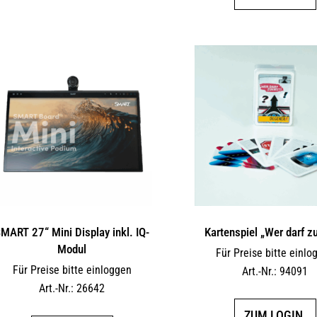
weist
mehrere
Varianten
auf.
Die
Optionen
können
auf
der
Produktseite
gewählt
werden
MART 27“ Mini Display inkl. IQ-
Kartenspiel „Wer darf z
Modul
Für Preise bitte einlo
Für Preise bitte einloggen
Art.-Nr.: 94091
Art.-Nr.: 26642
ZUM LOGIN.