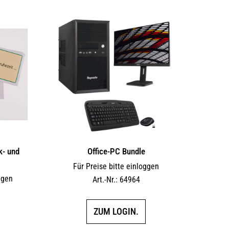
mehrere
mehrere
Varianten
Varianten
auf.
auf.
Die
Die
Optionen
Optionen
können
können
auf
auf
der
der
Produktseite
Produktseite
gewählt
gewählt
werden
werden
k- und
Office-PC Bundle
Für Preise bitte einloggen
ggen
Art.-Nr.: 64964
ZUM LOGIN.