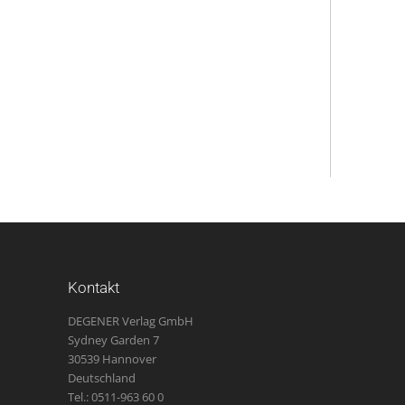
Kontakt
DEGENER Verlag GmbH
Sydney Garden 7
30539 Hannover
Deutschland
Tel.: 0511-963 60 0