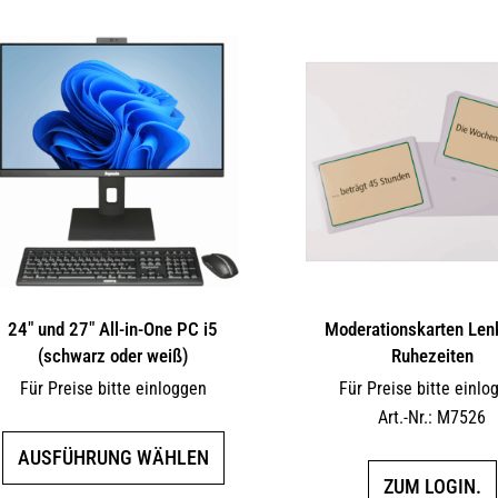
24″ und 27″ All-in-One PC i5
Moderationskarten Len
(schwarz oder weiß)
Ruhezeiten
Für Preise bitte einloggen
Für Preise bitte einlo
Art.-Nr.: M7526
Dieses
AUSFÜHRUNG WÄHLEN
Produkt
ZUM LOGIN.