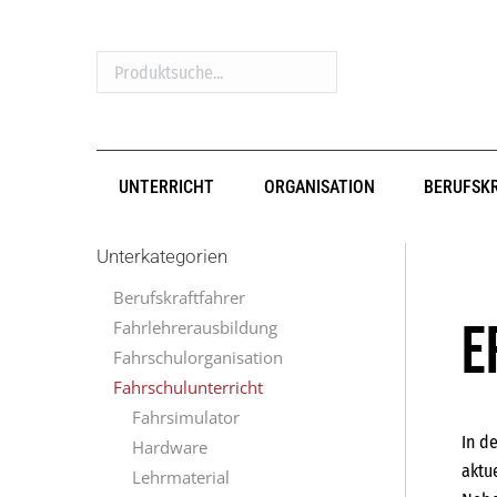
Produktsuche...
UNTERRICHT
ORGANISATION
BERUFSK
Unterkategorien
Berufskraftfahrer
E
Fahrlehrerausbildung
Fahrschulorganisation
Fahrschulunterricht
Fahrsimulator
In d
Hardware
aktu
Lehrmaterial