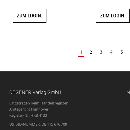
ZUM LOGIN.
ZUM LOGIN.
1
2
3
4
5
DEGENER Verlag GmbH
N
Eingetragen beim Handelsregister
Amtsgericht Hannover
Register-Nr. HRB 4133
UST.-ID-NUMMER: DE 115 676 709