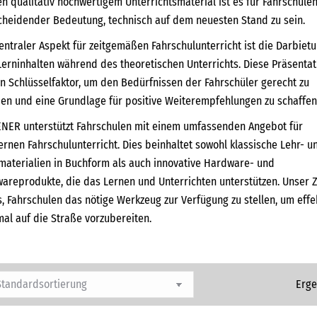
n qualitativ hochwertigem Unterrichtsmaterial ist es für Fahrschule
cheidender Bedeutung, technisch auf dem neuesten Stand zu sein.
zentraler Aspekt für zeitgemäßen Fahrschulunterricht ist die Darbiet
Lerninhalten während des theoretischen Unterrichts. Diese Präsentat
ein Schlüsselfaktor, um den Bedürfnissen der Fahrschüler gerecht zu
en und eine Grundlage für positive Weiterempfehlungen zu schaffen
NER unterstützt Fahrschulen mit einem umfassenden Angebot für
rnen Fahrschulunterricht. Dies beinhaltet sowohl klassische Lehr- u
materialien in Buchform als auch innovative Hardware- und
wareprodukte, die das Lernen und Unterrichten unterstützen. Unser Z
es, Fahrschulen das nötige Werkzeug zur Verfügung zu stellen, um effe
mal auf die Straße vorzubereiten.
Erge