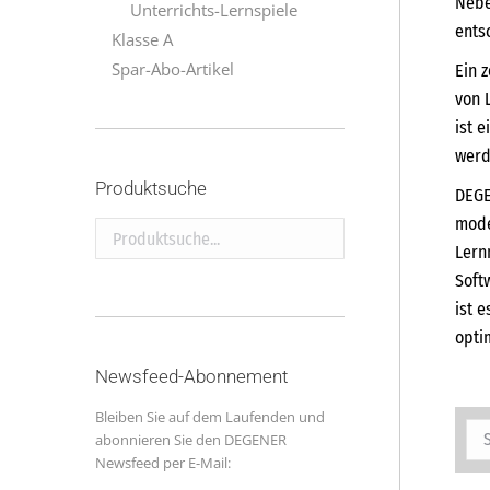
Nebe
Unterrichts-Lernspiele
ents
Klasse A
Spar-Abo-Artikel
Ein 
von 
ist 
werd
Produktsuche
DEGE
mode
Produktsuche...
Lern
Soft
ist 
opti
Newsfeed-Abonnement
Bleiben Sie auf dem Laufenden und
abonnieren Sie den DEGENER
Newsfeed per E-Mail: