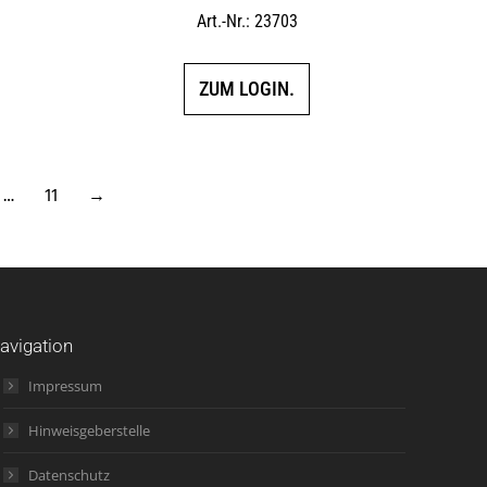
Art.-Nr.: 23703
ZUM LOGIN.
…
11
→
avigation
Impressum
Hinweisgeberstelle
Datenschutz