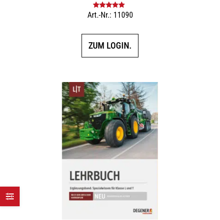
Art.-Nr.: 11090
Bewertet mit
5.00
von 5
ZUM LOGIN.