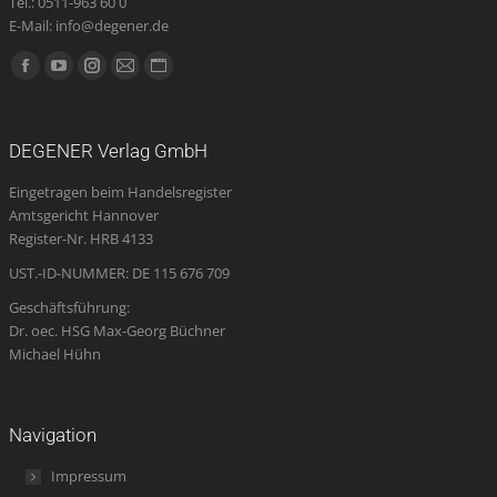
Tel.: 0511-963 60 0
E-Mail: info@degener.de
Finden Sie uns auf:
Facebook
YouTube
Instagram
E-
Website
page
page
page
Mail
page
opens
opens
opens
page
opens
DEGENER Verlag GmbH
in
in
in
opens
in
Eingetragen beim Handelsregister
new
new
new
in
new
Amtsgericht Hannover
window
window
window
new
window
Register-Nr. HRB 4133
window
UST.-ID-NUMMER: DE 115 676 709
Geschäftsführung:
Dr. oec. HSG Max-Georg Büchner
Michael Hühn
Navigation
Impressum