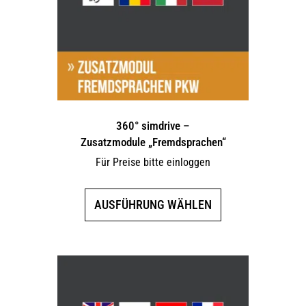
360° simdrive –
Zusatzmodule „Fremdsprachen“
Für Preise bitte einloggen
Dieses
AUSFÜHRUNG WÄHLEN
Produkt
weist
mehrere
Varianten
auf.
Die