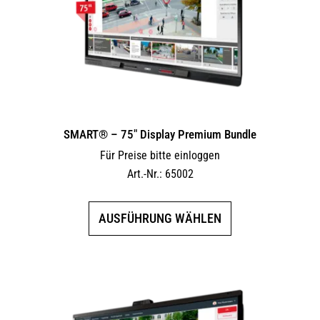
auf
der
Produktseite
gewählt
werden
SMART® – 75″ Display Premium Bundle
Für Preise bitte einloggen
Art.-Nr.: 65002
Dieses
AUSFÜHRUNG WÄHLEN
Produkt
weist
mehrere
Varianten
auf.