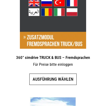
Optionen
können
auf
der
Produktseite
gewählt
werden
360° simdrive TRUCK & BUS – Fremdsprachen
Für Preise bitte einloggen
Dieses
AUSFÜHRUNG WÄHLEN
Produkt
weist
mehrere
Varianten