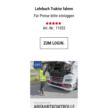
Lehrbuch Traktor fahren
Für Preise bitte einloggen
Art.-Nr.: 11052
Bewertet mit
5.00
von 5
ZUM LOGIN.