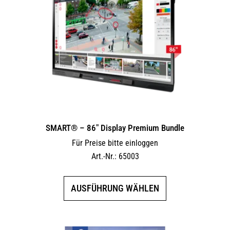
Die
Optionen
können
auf
der
Produktseite
gewählt
werden
SMART® – 86″ Display Premium Bundle
Für Preise bitte einloggen
Art.-Nr.: 65003
Dieses
AUSFÜHRUNG WÄHLEN
Produkt
weist
mehrere