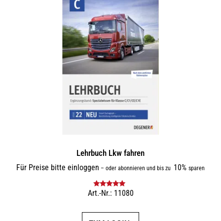
Varianten
auf.
Die
Optionen
können
auf
der
Produktseite
gewählt
werden
Lehrbuch Lkw fahren
Für Preise bitte einloggen
10%
–
oder abonnieren und bis zu
sparen
Art.-Nr.: 11080
Bewertet mit
5.00
von 5