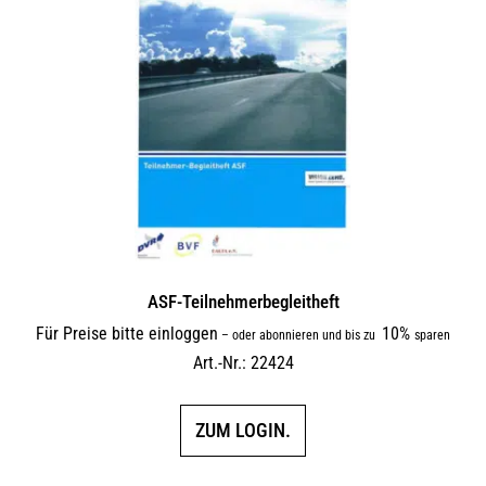
auf.
Die
Optionen
können
auf
der
Produktseite
gewählt
werden
ASF-Teilnehmerbegleitheft
Für Preise bitte einloggen
10%
–
oder abonnieren und bis zu
sparen
Art.-Nr.: 22424
ZUM LOGIN.