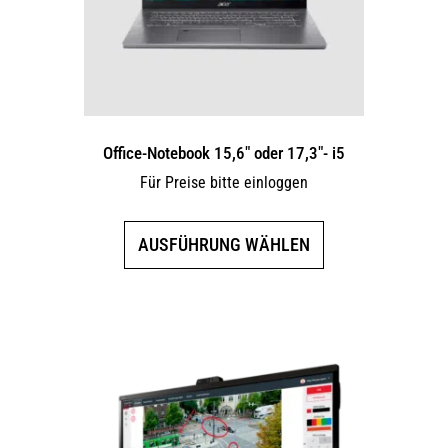
Office-Notebook 15,6″ oder 17,3″- i5
Für Preise bitte einloggen
Dieses
AUSFÜHRUNG WÄHLEN
Produkt
weist
mehrere
Varianten
auf.
Die
Optionen
können