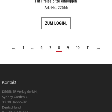
Für Preise bitte einloggen
Art.-Nr.: 22566
ZUM LOGIN.
←
1
…
6
7
8
9
10
11
→
Kontakt
DEGENER Verlag GmbH
Sydney Garden 7
30539 Hannover
Deutschland