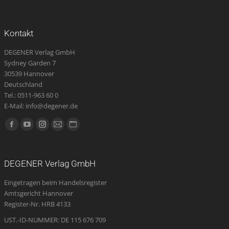
Kontakt
DEGENER Verlag GmbH
Sydney Garden 7
30539 Hannover
Deutschland
Tel.: 0511-963 60 0
E-Mail: info@degener.de
Finden Sie uns auf:
Facebook
YouTube
Instagram
E-
Website
page
page
page
Mail
page
opens
opens
opens
page
opens
DEGENER Verlag GmbH
in
in
in
opens
in
Eingetragen beim Handelsregister
new
new
new
in
new
Amtsgericht Hannover
window
window
window
new
window
Register-Nr. HRB 4133
window
UST.-ID-NUMMER: DE 115 676 709