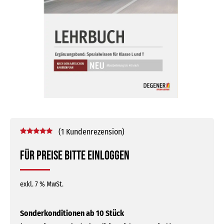
(
1
Kundenrezension)
Bewertet mit
1
5.00
von 5,
Für Preise bitte einloggen
basierend
auf
Kundenbewertung
exkl. 7 % MwSt.