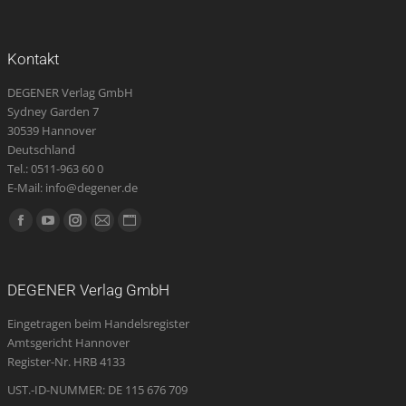
Kontakt
DEGENER Verlag GmbH
Sydney Garden 7
30539 Hannover
Deutschland
Tel.: 0511-963 60 0
E-Mail: info@degener.de
Finden Sie uns auf:
Facebook
YouTube
Instagram
E-
Website
page
page
page
Mail
page
opens
opens
opens
page
opens
DEGENER Verlag GmbH
in
in
in
opens
in
Eingetragen beim Handelsregister
new
new
new
in
new
Amtsgericht Hannover
window
window
window
new
window
Register-Nr. HRB 4133
window
UST.-ID-NUMMER: DE 115 676 709