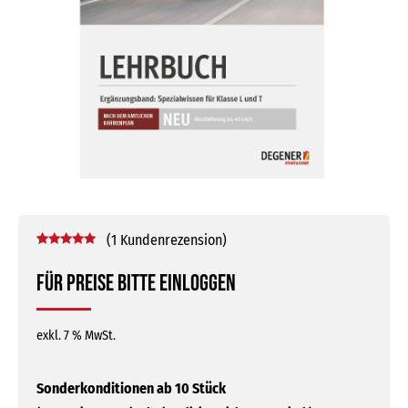
(
1
Kundenrezension)
Bewertet mit
1
5.00
von 5,
Für Preise bitte einloggen
basierend
auf
Kundenbewertung
exkl. 7 % MwSt.